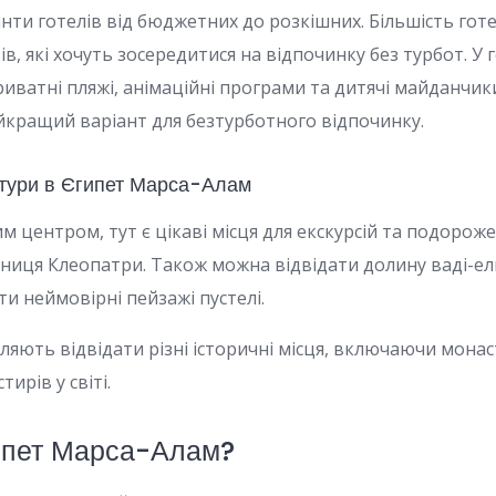
анти готелів від бюджетних до розкішних. Більшість го
, які хочуть зосередитися на відпочинку без турбот. У 
риватні пляжі, анімаційні програми та дитячі майданчи
кращий варіант для безтурботного відпочинку.
 тури в Єгипет Марса-Алам
м центром, тут є цікаві місця для екскурсій та подороже
 гробниця Клеопатри. Також можна відвідати долину ваді
и неймовірні пейзажі пустелі.
яють відвідати різні історичні місця, включаючи монаст
ирів у світі.
гипет Марса-Алам?