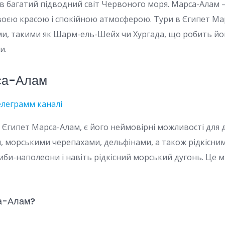
в багатий підводний світ Червоного моря. Марса-Алам 
своєю красою і спокійною атмосферою. Тури в Єгипет 
и, такими як Шарм-ель-Шейх чи Хургада, що робить йог
и.
рса-Алам
елеграмм каналі
 Єгипет Марса-Алам, є його неймовірні можливості для д
морськими черепахами, дельфінами, а також рідкісним
иби-наполеони і навіть рідкісний морський дугонь. Це м
са-Алам?