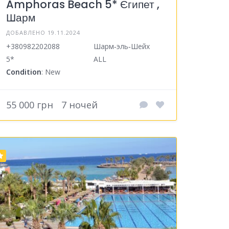
Amphoras Beach 5* Єгипет ,
Шарм
ДОБАВЛЕНО 19.11.2024
+380982202088
Шарм‑эль‑Шейх
5*
ALL
Condition
: New
55 000 грн
7 ночей