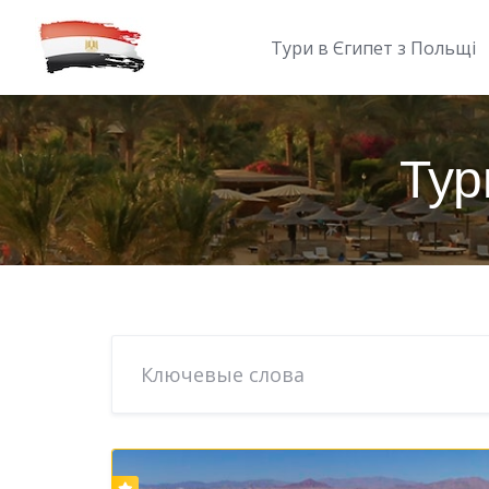
Skip
to
Тури в Єгипет з Польщі
content
Тур