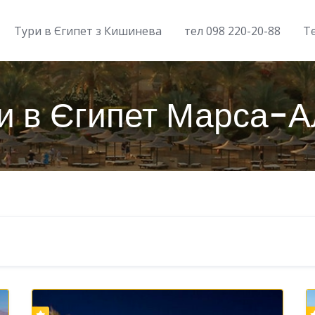
Тури в Єгипет з Кишинева
тел 098 220-20-88
Т
и в Єгипет Марса-