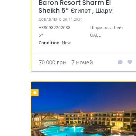
Baron Resort Sharm El
Sheikh 5* Єгипет , Шарм
ДОБАВЛЕНО 20.11.2024
+380982202088
Шарм‑эль‑Шейх
5*
UALL
Condition
: New
70 000 грн
7 ночей