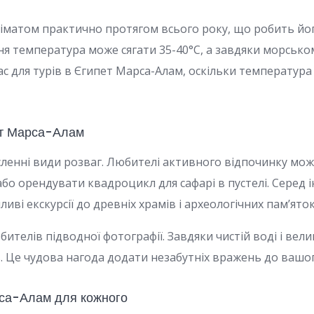
матом практично протягом всього року, що робить йог
дня температура може сягати 35-40°C, а завдяки морсько
с для турів в Єгипет Марса-Алам, оскільки температура
пет Марса-Алам
ленні види розваг. Любителі активного відпочинку мож
 або орендувати квадроцикл для сафарі в пустелі. Серед 
иві екскурсії до древніх храмів і археологічних пам’яток
ителів підводної фотографії. Завдяки чистій воді і вел
Це чудова нагода додати незабутніх вражень до вашого
рса-Алам для кожного