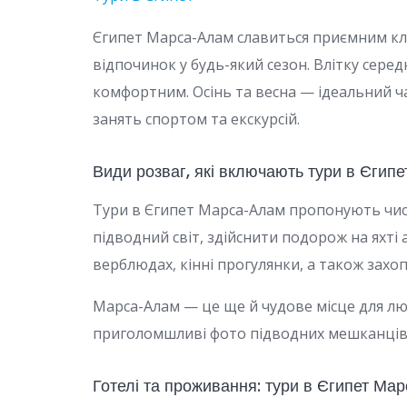
Єгипет Марса-Алам славиться приємним клі
відпочинок у будь-який сезон. Влітку сере
комфортним. Осінь та весна — ідеальний ча
занять спортом та екскурсій.
Види розваг, які включають тури в Єги
Тури в Єгипет Марса-Алам пропонують чис
підводний світ, здійснити подорож на яхті
верблюдах, кінні прогулянки, а також захопл
Марса-Алам — це ще й чудове місце для люб
приголомшливі фото підводних мешканців. 
Готелі та проживання: тури в Єгипет Ма