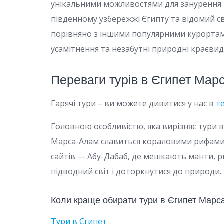
унікальними можливостями для занурення 
південному узбережжі Єгипту та відомий 
порівняно з іншими популярними курортам
усамітнення та незабутні природні краєвид
Переваги турів в Єгипет Ма
Гарячі тури – ви можете дивитися у нас в
т
Головною особливістю, яка вирізняє тури в
Марса-Алам славиться кораловими рифами, 
сайтів — Абу-Дабаб, де мешкають манти, р
підводний світ і доторкнутися до природи.
Коли краще обирати тури в Єгипет Мар
Тури в Єгипет