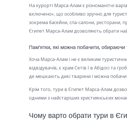
На курорті Марса-Алам є різноманітні варі
включено», що особливо зручно для туристів
зокрема басейни, спа-салони, ресторани, п
Єгипет Марса-Алам дозволяють обрати най
Пам’ятки, які можна побачити, обираючи
Хоча Марса-Алам і не є великим туристични
відвідувачів, є храм Сетів І в Абідосі та
де мешкають дикі тварини і можна побачит
Крім того, тури в Єгипет Марса-Алам дозвол
одними з найстаріших християнських монаст
Чому варто обрати тури в Є