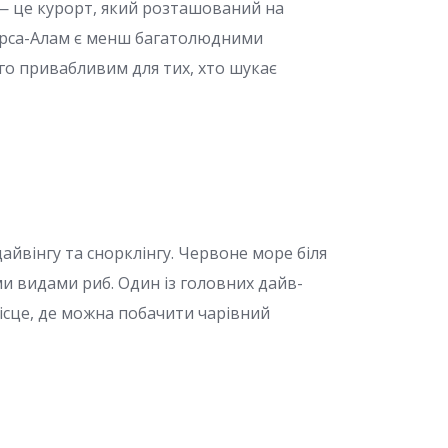
— це курорт, який розташований на
Марса-Алам є менш багатолюдними
о привабливим для тих, хто шукає
айвінгу та снорклінгу. Червоне море біля
и видами риб. Один із головних дайв-
ісце, де можна побачити чарівний