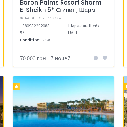
Baron Palms Resort Sharm
El Sheikh 5* Єгипет , Шарм
ДОБАВЛЕНО 20.11.2024
+380982202088
Шарм‑эль‑Шейх
5*
UALL
Condition
: New
70 000 грн
7 ночей