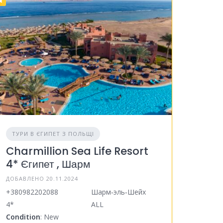
ТУРИ В ЄГИПЕТ З ПОЛЬЩІ
Charmillion Sea Life Resort
4* Єгипет , Шарм
ДОБАВЛЕНО 20.11.2024
+380982202088
Шарм‑эль‑Шейх
4*
ALL
Condition
: New