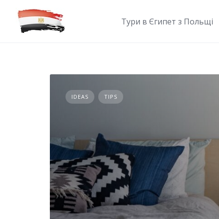
Skip
to
Тури в Єгипет з Польщі
content
IDEAS
TIPS