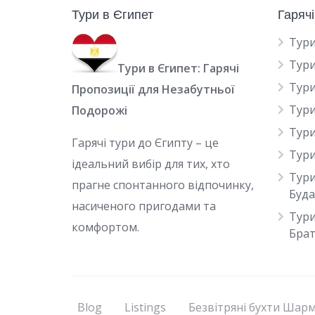
Тури в Єгипет
Гарячі
Тури
Тури
Тури в Єгипет: Гарячі
Тури
Пропозиції для Незабутньої
Тури
Подорожі
Тури
Гарячі тури до Єгипту – це
Тури
ідеальний вибір для тих, хто
Тури
прагне спонтанного відпочинку,
Буд
насиченого пригодами та
Тури
комфортом.
Брат
Blog
Listings
Безвітряні бухти Шар