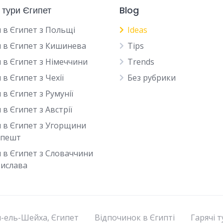
 тури Єгипет
Blog
 в Єгипет з Польщі
Ideas
 в Єгипет з Кишинева
Tips
 в Єгипет з Німеччини
Trends
 в Єгипет з Чехії
Без рубрики
 в Єгипет з Румунії
 в Єгипет з Австрії
 в Єгипет з Угорщини
апешт
 в Єгипет з Словаччини
ислава
м-ель-Шейха, Єгипет
Відпочинок в Єгипті
Гарячі 