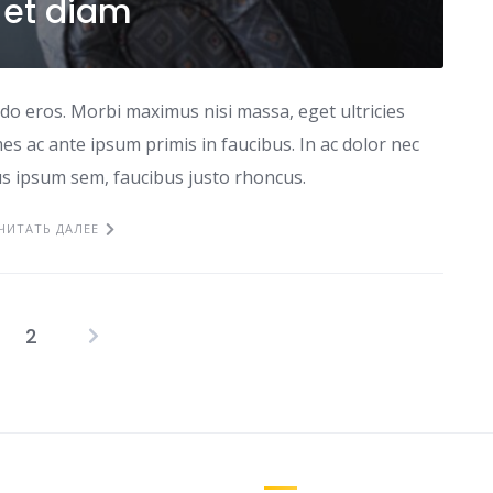
 et diam
odo eros. Morbi maximus nisi massa, eget ultricies
s ac ante ipsum primis in faucibus. In ac dolor nec
tus ipsum sem, faucibus justo rhoncus.
ЧИТАТЬ ДАЛЕЕ
2
Пагинация
записей