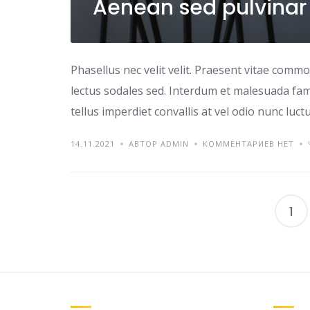
Aenean sed pulvinar
Phasellus nec velit velit. Praesent vitae comm
lectus sodales sed. Interdum et malesuada fame
tellus imperdiet convallis at vel odio nunc luc
14.11.2021
АВТОР ADMIN
КОММЕНТАРИЕВ НЕТ
1