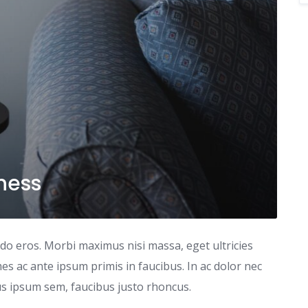
iness
odo eros. Morbi maximus nisi massa, eget ultricies
s ac ante ipsum primis in faucibus. In ac dolor nec
tus ipsum sem, faucibus justo rhoncus.