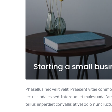
Starting a small bus
Phasellus nec velit velit. Praesent vitae comm
lectus sodales sed. Interdum et malesuada fame
tellus imperdiet convallis at vel odio nunc luc