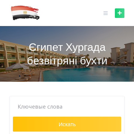
Skip
to
content
Єгипет Хургада
безвітряні бухти
Искать