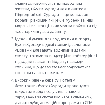
славиться своїм багатим підводним
життям, і бухти Хургади не є винятком.
Підводний світ Хургади — це кольорові
корали, різноманітні риби, мурени та інші
морські мешканці, яких можна побачити під
час снорклінгу або дайвінгу.
Ідеальні умови для водних видів спорту
.
Бухти Хургади відомі своїми ідеальними
умовами для занять водними видами
спорту, такими як віндсерфінг, кайтсерфінг і
підводне плавання. Вода тут завжди
спокійна, що дозволяє насолоджуватися
спортом навіть новачкам.
Високий рівень сервісу
. Готелі у
безвітряних бухтах Хургади пропонують
широкий вибір послуг, включаючи
харчування за системою «все включено»,
дитячі клуби, анімаційні програми та СПА-