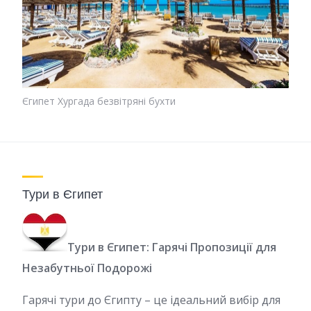
Єгипет Хургада безвітряні бухти
Тури в Єгипет
Тури в Єгипет: Гарячі Пропозиції для
Незабутньої Подорожі
Гарячі тури до Єгипту – це ідеальний вибір для