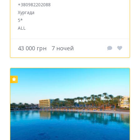
+380982202088
Хургада
5*
ALL
43 000 грн
7 ночей