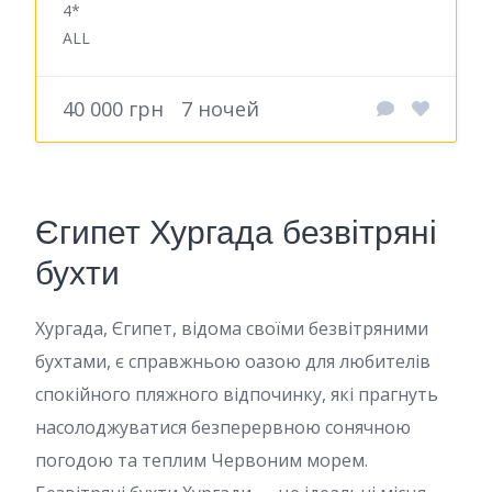
4*
ALL
40 000 грн
7 ночей
Єгипет Хургада безвітряні
бухти
Хургада, Єгипет, відома своїми безвітряними
бухтами, є справжньою оазою для любителів
спокійного пляжного відпочинку, які прагнуть
насолоджуватися безперервною сонячною
погодою та теплим Червоним морем.