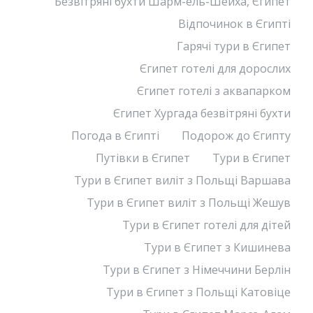
Безвітряні бухти Шарм-ель-Шейха, Єгипет
Відпочинок в Єгипті
Гарячі тури в Єгипет
Єгипет готелі для дорослих
Єгипет готелі з аквапарком
Єгипет Хургада безвітряні бухти
Погода в Єгипті
Подорож до Єгипту
Путівки в Єгипет
Тури в Єгипет
Тури в Єгипет виліт з Польщі Варшава
Тури в Єгипет виліт з Польщі Жешув
Тури в Єгипет готелі для дітей
Тури в Єгипет з Кишинева
Тури в Єгипет з Німеччини Берлін
Тури в Єгипет з Польщі Катовіце