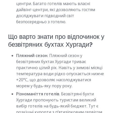
центри. Багато готелів мають власні
дайвінг-центри, які дозволяють гостям
досліджувати підводний світ
безпосередньо з готелю.
Що варто знати про відпочинок у
безвітряних бухтах Хургади?
Пляжний сезон
. Пляжний сезон у
безвітряних бухтах Хургади триває
практично цілий рік. Навіть у зимові місяці
температура води рідко опускається нижче
+20°C, що дозволяє насолоджуватися
морем у будь-яку пору року.
Різноманіття готелів
. Безвітряні бухти
Хургади пропонують туристам великий
вибір готелів на будь-який бюджет. Тут є
розкішні курорти з п’ятизірковим сервісом,