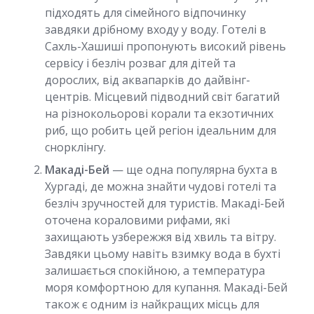
підходять для сімейного відпочинку
завдяки дрібному входу у воду. Готелі в
Сахль-Хашиші пропонують високий рівень
сервісу і безліч розваг для дітей та
дорослих, від аквапарків до дайвінг-
центрів. Місцевий підводний світ багатий
на різнокольорові корали та екзотичних
риб, що робить цей регіон ідеальним для
снорклінгу.
Макаді-Бей
— ще одна популярна бухта в
Хургаді, де можна знайти чудові готелі та
безліч зручностей для туристів. Макаді-Бей
оточена кораловими рифами, які
захищають узбережжя від хвиль та вітру.
Завдяки цьому навіть взимку вода в бухті
залишається спокійною, а температура
моря комфортною для купання. Макаді-Бей
також є одним із найкращих місць для