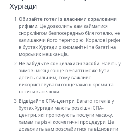
Хургади
Обирайте готелі з власними кораловими
рифами
. Це дозволить вам займатися
снорклінгом безпосередньо біля готелю, не
залишаючи його територію. Коралові рифи
в бухтах Хургади різноманітні та багаті на
морських мешканців.
Не забудьте сонцезахисні засоби
. Навіть у
зимові місяці сонце в Єгипті може бути
досить сильним, тому важливо
використовувати сонцезахисні креми та
носити капелюхи.
Відвідайте СПА-центри
. Багато готелів у
бухтах Хургади мають розкішні СПА-
центри, які пропонують послуги масажу,
хамам та різні косметичні процедури. Це
дозволить вам розслабитися та відновити