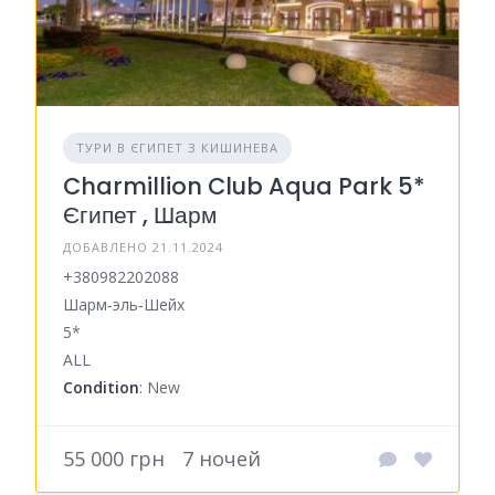
ТУРИ В ЄГИПЕТ З КИШИНЕВА
Charmillion Club Aqua Park 5*
Єгипет , Шарм
ДОБАВЛЕНО 21.11.2024
+380982202088
Шарм‑эль‑Шейх
5*
ALL
Condition
: New
55 000 грн
7 ночей