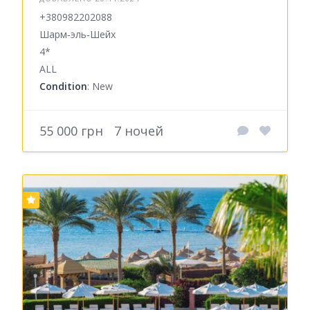
+380982202088
Шарм‑эль‑Шейх
4*
ALL
Condition
: New
55 000 грн
7 ночей