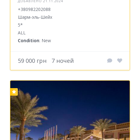
ДОБАВЛЕНО 21.11.2024
+380982202088
Шарм‑эль‑Шейх
5*
ALL
Condition
: New
59 000 грн
7 ночей