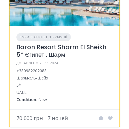
ТУРИ В ЄГИПЕТ З РУМУНІЇ
Baron Resort Sharm El Sheikh
5* Єгипет , Шарм
ДОБАВЛЕНО 20.11.2024
+380982202088
Шарм‑эль‑Шейх
5*
UALL
Condition
: New
70 000 грн
7 ночей