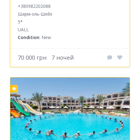
+380982202088
Шарм‑эль‑Шейх
5*
UALL
Condition
: New
70 000 грн
7 ночей