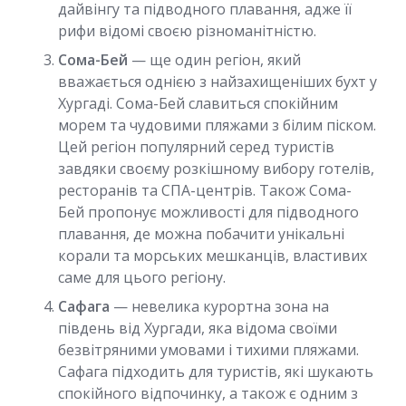
дайвінгу та підводного плавання, адже її
рифи відомі своєю різноманітністю.
Сома-Бей
— ще один регіон, який
вважається однією з найзахищеніших бухт у
Хургаді. Сома-Бей славиться спокійним
морем та чудовими пляжами з білим піском.
Цей регіон популярний серед туристів
завдяки своєму розкішному вибору готелів,
ресторанів та СПА-центрів. Також Сома-
Бей пропонує можливості для підводного
плавання, де можна побачити унікальні
корали та морських мешканців, властивих
саме для цього регіону.
Сафага
— невелика курортна зона на
південь від Хургади, яка відома своїми
безвітряними умовами і тихими пляжами.
Сафага підходить для туристів, які шукають
спокійного відпочинку, а також є одним з