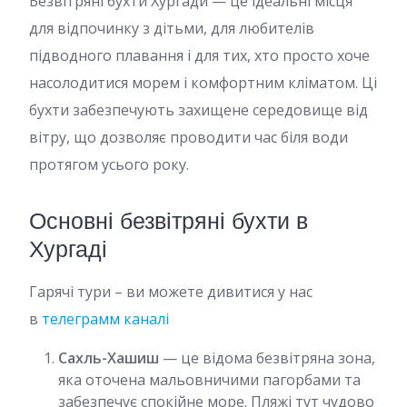
Безвітряні бухти Хургади — це ідеальні місця
для відпочинку з дітьми, для любителів
підводного плавання і для тих, хто просто хоче
насолодитися морем і комфортним кліматом. Ці
бухти забезпечують захищене середовище від
вітру, що дозволяє проводити час біля води
протягом усього року.
Основні безвітряні бухти в
Хургаді
Гарячі тури – ви можете дивитися у нас
в
телеграмм каналі
Сахль-Хашиш
— це відома безвітряна зона,
яка оточена мальовничими пагорбами та
забезпечує спокійне море. Пляжі тут чудово