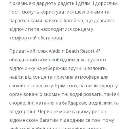
гірками, які дарують радість і дітям, і дорослим.
Гості можуть користуватися шезлонгами та
парасольками навколо басейнів, що дозволяє
відпочити та насолодитися сонцем у
комфортній обстановці.
Приватний пляж Aladdin Beach Resort 4*
обладнаний всім необхідним для зручного
відпочинку на узбережжі: зручні шезлонги,
навіси від сонця та приємна атмосфера для
спокійного релаксу. Крім того, на пляжі курорту
організовані різноманітні водні розваги, такі як
сноркелінг, катання на байдарках, водні лижі та
віндсерфінг. Червоне море в цьому регіоні
відоме своїм багатим підводним світом, тому
любителі дайвінгу та сноркелінгу зможуть