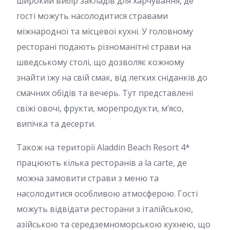
широкий вибір закладів для харчування, де
гості можуть насолодитися стравами
міжнародної та місцевої кухні. У головному
ресторані подають різноманітні страви на
шведському столі, що дозволяє кожному
знайти їжу на свій смак, від легких сніданків до
смачних обідів та вечерь. Тут представлені
свіжі овочі, фрукти, морепродукти, м’ясо,
випічка та десерти.
Також на території Aladdin Beach Resort 4*
працюють кілька ресторанів a la carte, де
можна замовити страви з меню та
насолодитися особливою атмосферою. Гості
можуть відвідати ресторани з італійською,
азійською та середземноморською кухнею, що