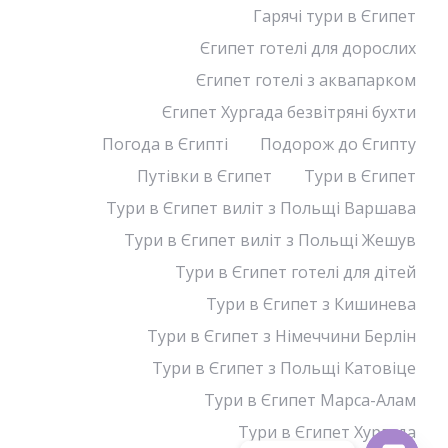
Гарячі тури в Єгипет
Єгипет готелі для дорослих
Єгипет готелі з аквапарком
Єгипет Хургада безвітряні бухти
Погода в Єгипті
Подорож до Єгипту
Путівки в Єгипет
Тури в Єгипет
Тури в Єгипет виліт з Польщі Варшава
Тури в Єгипет виліт з Польщі Жешув
Тури в Єгипет готелі для дітей
Тури в Єгипет з Кишинева
Тури в Єгипет з Німеччини Берлін
Тури в Єгипет з Польщі Катовіце
Тури в Єгипет Марса-Алам
Тури в Єгипет Хургада