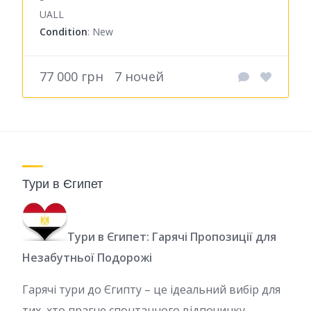
UALL
Condition
: New
77 000 грн
7 ночей
Тури в Єгипет
Тури в Єгипет: Гарячі Пропозиції для
Незабутньої Подорожі
Гарячі тури до Єгипту – це ідеальний вибір для
тих, хто прагне спонтанного відпочинку,