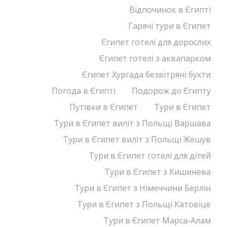
Відпочинок в Єгипті
Гарячі тури в Єгипет
Єгипет готелі для дорослих
Єгипет готелі з аквапарком
Єгипет Хургада безвітряні бухти
Погода в Єгипті
Подорож до Єгипту
Путівки в Єгипет
Тури в Єгипет
Тури в Єгипет виліт з Польщі Варшава
Тури в Єгипет виліт з Польщі Жешув
Тури в Єгипет готелі для дітей
Тури в Єгипет з Кишинева
Тури в Єгипет з Німеччини Берлін
Тури в Єгипет з Польщі Катовіце
Тури в Єгипет Марса-Алам