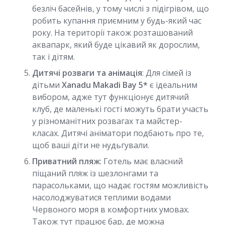
безліч басейнів, у тому числі з підігрівом, що
робить купання приємним у будь-який час
року. На території також розташований
аквапарк, який буде цікавий як дорослим,
так і дітям.
Дитячі розваги та анімація
: Для сімей із
дітьми
Xanadu Makadi Bay 5*
є ідеальним
вибором, адже тут функціонує дитячий
клуб, де маленькі гості можуть брати участь
у різноманітних розвагах та майстер-
класах. Дитячі аніматори подбають про те,
щоб ваші діти не нудьгували.
Приватний пляж
: Готель має власний
піщаний пляж із шезлонгами та
парасольками, що надає гостям можливість
насолоджуватися теплими водами
Червоного моря в комфортних умовах.
Також тут працює бар, де можна