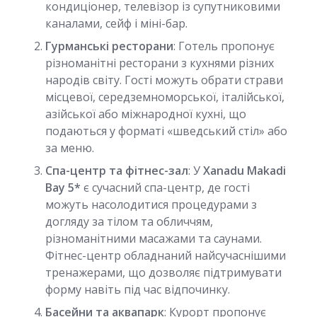
кондиціонер, телевізор із супутниковими
каналами, сейф і міні-бар.
Гурманські ресторани
: Готель пропонує
різноманітні ресторани з кухнями різних
народів світу. Гості можуть обрати страви
місцевої, середземноморської, італійської,
азійської або міжнародної кухні, що
подаються у форматі «шведський стіл» або
за меню.
Спа-центр та фітнес-зал
: У
Xanadu Makadi
Bay 5*
є сучасний спа-центр, де гості
можуть насолодитися процедурами з
догляду за тілом та обличчям,
різноманітними масажами та саунами.
Фітнес-центр обладнаний найсучаснішими
тренажерами, що дозволяє підтримувати
форму навіть під час відпочинку.
Басейни та аквапарк
: Курорт пропонує