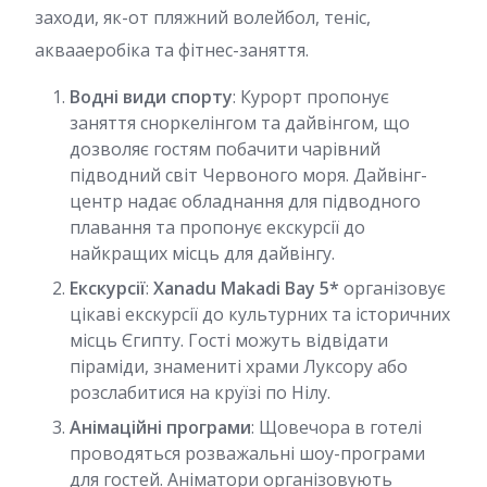
заходи, як-от пляжний волейбол, теніс,
аквааеробіка та фітнес-заняття.
Водні види спорту
: Курорт пропонує
заняття сноркелінгом та дайвінгом, що
дозволяє гостям побачити чарівний
підводний світ Червоного моря. Дайвінг-
центр надає обладнання для підводного
плавання та пропонує екскурсії до
найкращих місць для дайвінгу.
Екскурсії
:
Xanadu Makadi Bay 5*
організовує
цікаві екскурсії до культурних та історичних
місць Єгипту. Гості можуть відвідати
піраміди, знамениті храми Луксору або
розслабитися на круїзі по Нілу.
Анімаційні програми
: Щовечора в готелі
проводяться розважальні шоу-програми
для гостей. Аніматори організовують