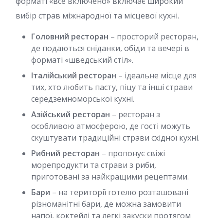
форматі «все включено» включає широкий
вибір страв міжнародної та місцевої кухні.
Головний ресторан
– просторий ресторан,
де подаються сніданки, обіди та вечері в
форматі «шведський стіл».
Італійський ресторан
– ідеальне місце для
тих, хто любить пасту, піцу та інші страви
середземноморської кухні.
Азійський ресторан
– ресторан з
особливою атмосферою, де гості можуть
скуштувати традиційні страви східної кухні.
Рибний ресторан
– пропонує свіжі
морепродукти та страви з риби,
приготовані за найкращими рецептами.
Бари
– на території готелю розташовані
різноманітні бари, де можна замовити
напої, коктейлі та легкі закуски протягом